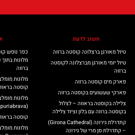
חשוב לדעת
אי
טיול מאורגן ברצלונה קוסטה ברווה
כפר נופש קוס
מלונות בתוך 
טיול יומי מאורגן מברצלונה לקוסטה
ברווה
ברווה
פארק מים קוסטה ברווה
קוסטה בראוו
פארקי שעשועים בקוסטה ברווה
מלונות מומלצ
צלילה בקוסטה בראווה – לצלול
(Empuriabrava)
בקוסטה ברווה עם בלון וציוד צלילה
קוסטה בראווה
קתדרלת גירונה (Girona Cathedral)
מלונות מומלצ
– קתדרלת סן מרי של גירונה