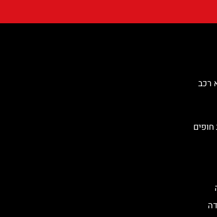
 רכב
 חופים
דה