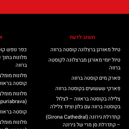
חשוב לדעת
אי
טיול מאורגן ברצלונה קוסטה ברווה
כפר נופש קוס
מלונות בתוך 
טיול יומי מאורגן מברצלונה לקוסטה
ברווה
ברווה
פארק מים קוסטה ברווה
קוסטה בראוו
פארקי שעשועים בקוסטה ברווה
מלונות מומלצ
צלילה בקוסטה בראווה – לצלול
(Empuriabrava)
בקוסטה ברווה עם בלון וציוד צלילה
קוסטה בראווה
קתדרלת גירונה (Girona Cathedral)
מלונות מומלצ
– קתדרלת סן מרי של גירונה