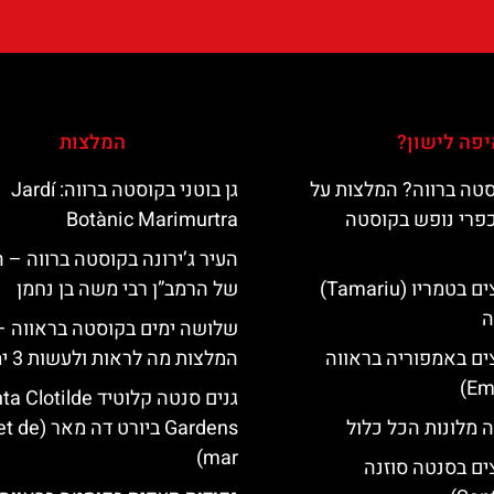
פה לישון?
המלצות
טה ברווה? המלצות על
גן בוטני בקוסטה ברווה: ‪‪Jardí
כפרי נופש בקוסטה
Botànic Marimurtra‬‬
העיר ג’ירונה בקוסטה ברווה – 
מלונות מומלצים בטמריו (Tamariu)
של הרמב”ן רבי משה בן נחמן
ה
שלושה ימים בקוסטה בראווה –
ים באמפוריה בראווה
המלצות מה לראות ולעשות 3 ימים
גנים סנטה קלוטיד lotilde
 מלונות הכל כלול
Gardens ביורט דה
mar)
ים בסנטה סוזנה