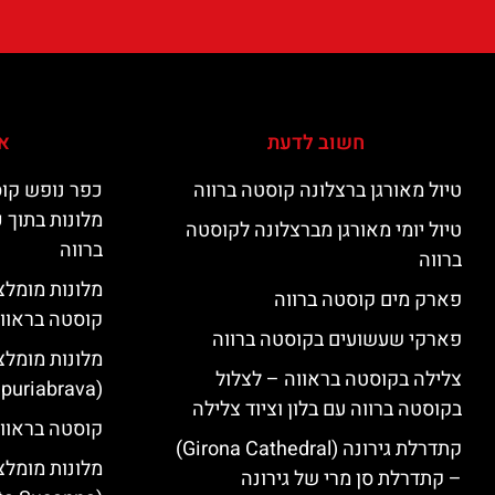
חשוב לדעת
אי
טיול מאורגן ברצלונה קוסטה ברווה
כפר נופש קוס
מלונות בתוך 
טיול יומי מאורגן מברצלונה לקוסטה
ברווה
ברווה
פארק מים קוסטה ברווה
קוסטה בראוו
פארקי שעשועים בקוסטה ברווה
מלונות מומלצ
צלילה בקוסטה בראווה – לצלול
(Empuriabrava)
בקוסטה ברווה עם בלון וציוד צלילה
קוסטה בראווה
קתדרלת גירונה (Girona Cathedral)
מלונות מומלצ
– קתדרלת סן מרי של גירונה