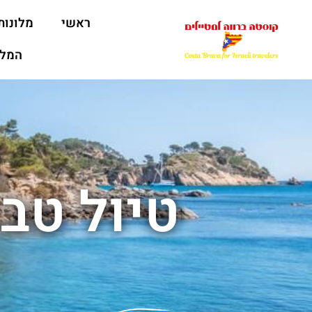
ראשי
מלונות
המלצ
טיול טב