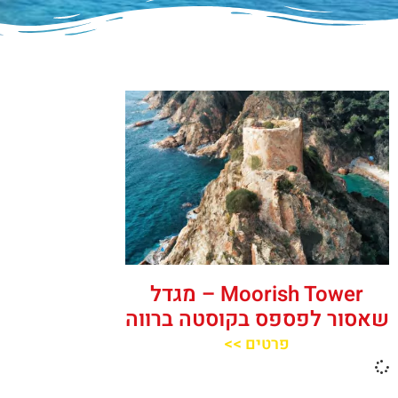
‪‪Moorish Tower‬‬ – מגדל
שאסור לפספס בקוסטה ברווה
פרטים >>