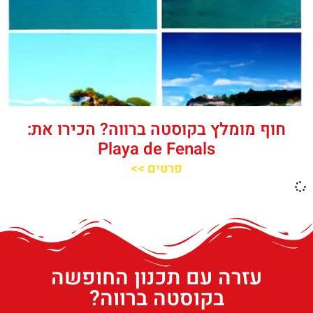
חוף מומלץ בקוסטה ברווה? הכירו את:
Playa de Fenals‬‬
פרטים >>
עזרה עם תכנון החופשה
בקוסטה ברווה?