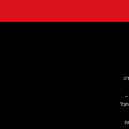
דה
–
 חבל
Sant  דקות