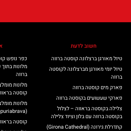
חשוב לדעת
אי
טיול מאורגן ברצלונה קוסטה ברווה
כפר נופש קוס
מלונות בתוך 
טיול יומי מאורגן מברצלונה לקוסטה
ברווה
ברווה
פארק מים קוסטה ברווה
קוסטה בראוו
פארקי שעשועים בקוסטה ברווה
מלונות מומלצ
צלילה בקוסטה בראווה – לצלול
(Empuriabrava)
בקוסטה ברווה עם בלון וציוד צלילה
קוסטה בראווה
קתדרלת גירונה (Girona Cathedral)