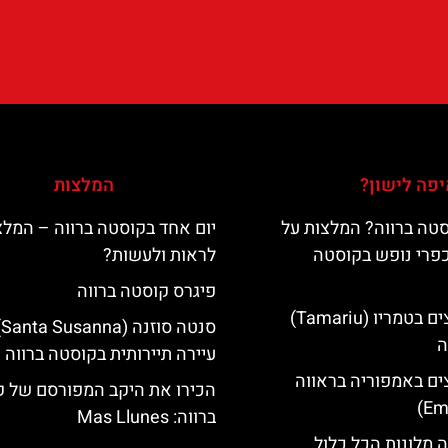
פה לישון?
המלצות
טה ברווה? המלצות על
יום אחד בקוסטה ברווה – המלצ
כפרי נופש בקוסטה
לראות ולעשות?
פיגרס קוסטה ברווה
מלונות מומלצים בטמריו (Tamariu)
סנ
ה
עיירה תיירותית בקוסטה ברווה
ים באמפוריה בראווה
הכירו את היקב המפורסם של 
ברווה: ‪‪Mas Llunes‬‬
 מלונות הכל כלול