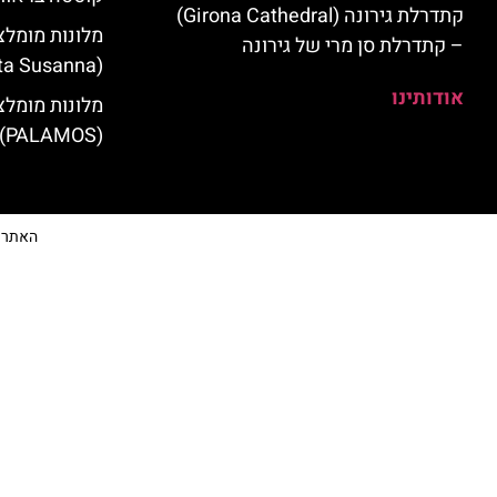
קתדרלת גירונה (Girona Cathedral)
מלונות מומלצ
– קתדרלת סן מרי של גירונה
(Santa Susanna)
אודותינו
מלונות מומלצ
(PALAMOS)
האתר הי