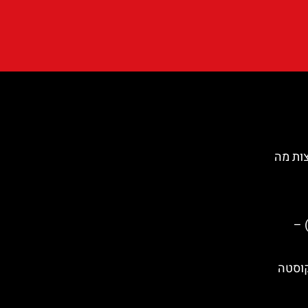
ות מה
טה סוזנה (Santa Susanna) –
קוסטה