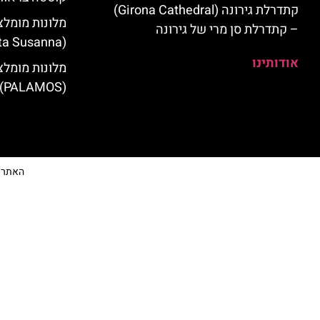
קתדרלת גירונה (Girona Cathedral)
מלונות מומלצ
– קתדרלת סן מרי של גירונה
(Santa Susanna)
אודותינו
מלונות מומלצ
(PALAMOS)
האתר הי