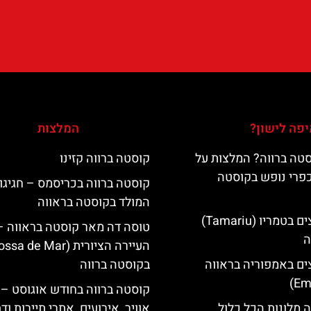
פה לישון?
המלצות
טה ברווה? המלצות על
קוסטה ברווה קזינו
כפרי נופש בקוסטה
קוסטה ברווה בכריסמס – חגיגו
המולד בקוסטה בראווה
מלונות מומלצים בטמריו (Tamariu)
טוסה דה מאר קוסטה בראווה –
ה
ים באמפוריה בראווה
בקוסטה ברווה
קוסטה ברווה בחודש אוגוסט – 
 מלונות הכל כלול
אוויר, אירועים, אתרי תיירות וד