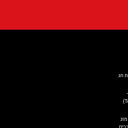
ת חג
העיירה הציורית (Tossa de Mar)
מזג
ברים