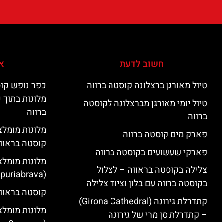
חשוב לדעת
אי
טיול מאורגן ברצלונה קוסטה ברווה
כפר נופש קוס
מלונות בתוך 
טיול יומי מאורגן מברצלונה לקוסטה
ברווה
ברווה
פארק מים קוסטה ברווה
קוסטה בראוו
פארקי שעשועים בקוסטה ברווה
מלונות מומלצ
צלילה בקוסטה בראווה – לצלול
(Empuriabrava)
בקוסטה ברווה עם בלון וציוד צלילה
קוסטה בראווה
קתדרלת גירונה (Girona Cathedral)
מלונות מומלצ
– קתדרלת סן מרי של גירונה