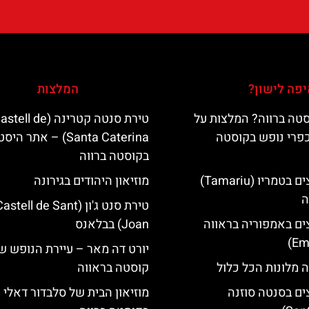
פה לישון?
המלצות
טה ברווה? המלצות על
טירת סנטה קטרינה (tell de
כפרי נופש בקוסטה
Santa Caterina) – אתר הי
בקוסטה ברווה
מלונות מומלצים בטמריו (Tamariu)
מוזיאון היהודים בגירונה
ה
טירת סנט ג'ון (astell de Sant
ים באמפוריה בראווה
Joan) בבלאנס
יורט דה מאר – עיירת הנופש ש
 מלונות הכל כלול
קוסטה בראווה
ים בסנטה סוזנה
מוזיאון הבית של סלבדור דאלי