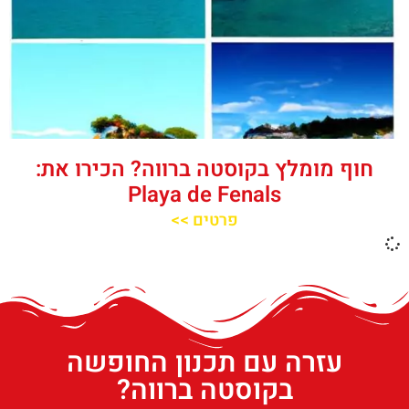
חוף מומלץ בקוסטה ברווה? הכירו את:
Playa de Fenals‬‬
פרטים >>
עזרה עם תכנון החופשה
בקוסטה ברווה?