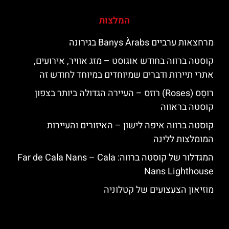
המלצות
מרחצאות ערביים Banys Àrabs בגירונה
קוסטה ברווה בחודש אוגוסט – מזג אוויר, אירועים,
אתרי תיירות ודברים שמיוחדים במיוחד לחודש זה
רוסֵס (Roses) רוזס – העיירה הגדולה ביותר בצפון
קוסטה בראווה
קוסטה ברווה איפה לישון – האיזורים והעיירות
המומלצות ללינה
המגדלור של קוסטה ברווה: ‪‪Far de Cala Nans – Cala
Nans Lighthouse‬‬
מוזיאון הצעצועים של קטלוניה