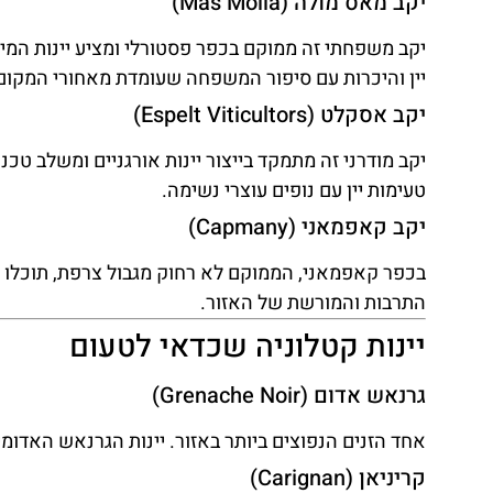
יקב מאס מולה (Mas Molla)
יקב משפחתי זה ממוקם בכפר פסטורלי ומציע יינות המיוצ
יין והיכרות עם סיפור המשפחה שעומדת מאחורי המקום
יקב אסקלט (Espelt Viticultors)
יקב מודרני זה מתמקד בייצור יינות אורגניים ומשלב טכנ
טעימות יין עם נופים עוצרי נשימה.
יקב קאפמאני (Capmany)
בכפר קאפמאני, הממוקם לא רחוק מגבול צרפת, תוכלו 
התרבות והמורשת של האזור.
יינות קטלוניה שכדאי לטעום
גרנאש אדום (Grenache Noir)
אחד הזנים הנפוצים ביותר באזור. יינות הגרנאש האדומים
קריניאן (Carignan)