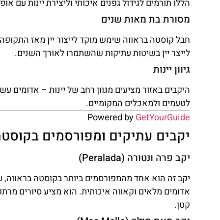
הללו תורמים לגידול גפנים איכותי וליצירת יינות עם או
מסורת בת מאות שנים
חבל קוסטה בראווה שימש מוקד לייצור יין מאז התקופה
לייצר יין בשיטות עתיקות שהשתמרו לאורך השנים.
השכרת
גיוון יינות
רכב
היקבים באזור מציעים מגוון רחב של יינות – אדומים עש
השוואת מחירים
לטעמים ולמאכלים המקומיים.
Powered by
GetYourGuide
לחצו
פה!
יקבים עתיקים ומפורסמים בקוסטה
יקב פרה ונטורה (Peralada)
אדומים מלאים וקאווה איכותית. הוא מציע סיורים מרתקים
קטן.