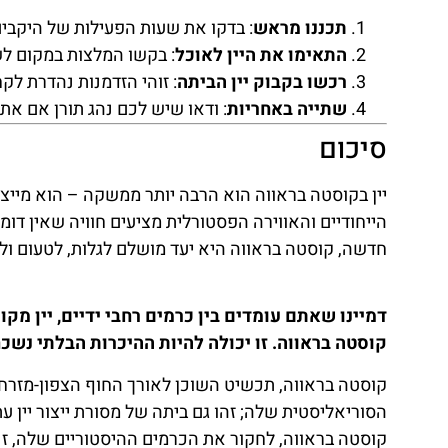
תכננו מראש
: בדקו את שעות הפעילות של היקבים
התאימו את היין לאוכל
: בקשו המלצות במקום לש
רכשו בקבוק יין הביתה
: זוהי הזדמנות נהדרת לק
שתייה באחריות
: ודאו שיש לכם נהג תורן אם את
סיכום
יין בקוסטה בראווה הוא הרבה יותר ממשקה – הוא מייצג 
הייחודיים והאווירה הפסטורלית מציעים חוויה שאין דומ
חדשה, קוסטה בראווה היא יעד מושלם לגלות, לטעום ולחו
דמיינו שאתם עומדים בין כרמים רחבי ידיים, יין 
קוסטה בראווה. זו יכולה להיות ההיכרות הבלתי נש
קוסטה בראווה, תכשיט השוכן לאורך החוף הצפון-מזרח
הסוריאליסטית שלה; זהו גם ביתה של מסורת ייצור יין 
קוסטה בראווה, לחקור את הכרמים ההיסטוריים שלה, זני