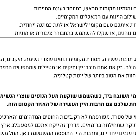
 והזמינו מקומות מראש, במיוחד בעונת התיירות.
ילוב היינות עם המאכלים המקומיים.
חת איתכם טעם מקומי לישראל או לתת כמתנה ייחודית.
ם נוהגים, או שקלו להשתמש בתחבורה ציבורית או מוניות.
תרבות עשירה, מסורת מקומית ונופים עוצרי נשימה. היקבים, הז
ה לה. בין אם אתם חובבי יין ותיקים או מטיילים שמחפשים הרפ
ות את הטוב ביותר של יינות קטלוניה.
מקומי משובח ביד, כשהשמש שוקעת מעל הנופים עוצרי הנשימ
כחת שלכם עם תרבות היין העשירה של האזור הקסום הזה.
י של ספרד, מפורסמת לא רק בזכות החופים המדהימים והארכי
עתיקה שתחילתה ברומאים. מדריך זה ייקח אתכם למסע בלב ארץ ה
 ענבים ייחודיים, ותרבות היין התוססת המשגשגת כאן. החל משי