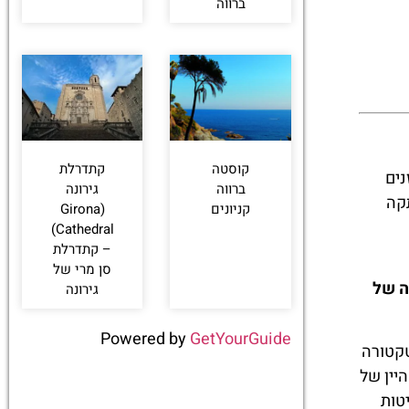
ברווה
קוסטה
קתדרלת
נים
ברווה
גירונה
תקה
קניונים
(Girona
Cathedral)
– קתדרלת
סן מרי של
ה של
גירונה
Powered by
GetYourGuide
טקטורה
יין של
טות