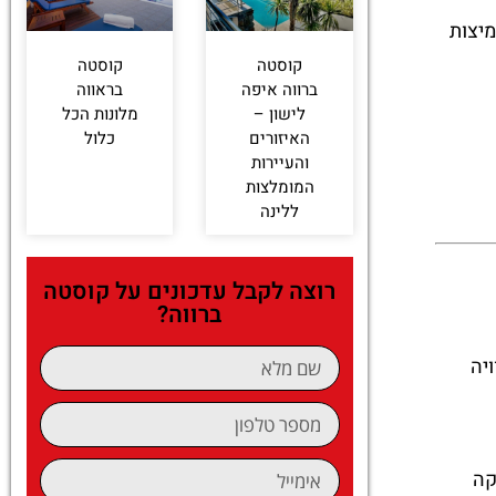
 חמיצות
קוסטה
קוסטה
ברווה איפה
בראווה
לישון –
מלונות הכל
האיזורים
כלול
והעיירות
המומלצות
ללינה
רוצה לקבל עדכונים על קוסטה
ברווה?
יה
קה