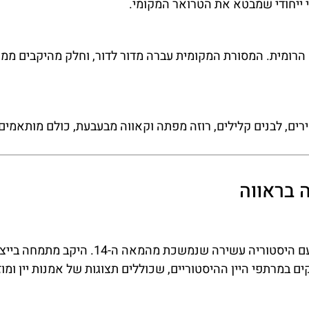
פי ייחודי שמבטא את הטרואר המקומי.
 הרומית. המסורת המקומית עברה מדור לדור, וחלק מהיקבים ממ
מלונות
ברצלונה
הסודית
מציאת מלון
ירים, לבנים קלילים, רוזה מפתה וקאווה מבעבעת, כולם מותאמים
מומלץ?
כל המידע המקיף
על ברצלונה
לחצו
פה!
וקוסטה ברווה
 בראווה
בקבוצת
הפייסבוק שלנו
לחצו פה!
יקב זה הוא אחד מהמפורסמים ביותר בקוסטה בראווה, עם היסטוריה עשירה שנמשכת מהמאה 
 במרתפי היין ההיסטוריים, שכוללים תצוגות של אמנות יין ומוזי