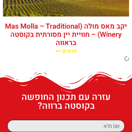
יקב מאס מולה (Mas Molla – Traditional
Winery) – חוויית יין מסורתית בקוסטה
בראווה
פרטים >>
עזרה עם תכנון החופשה
בקוסטה ברווה?