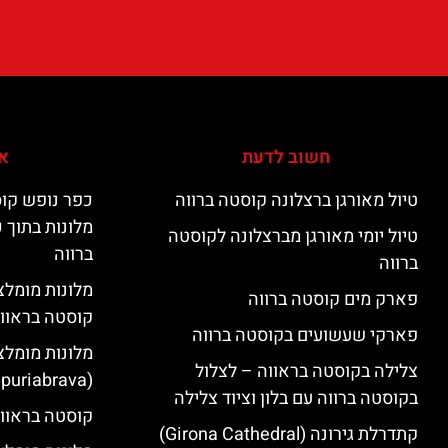
חשוב לדעת
אי
טיול מאורגן ברצלונה קוסטה ברווה
כפר נופש קוס
מלונות בתוך 
טיול יומי מאורגן מברצלונה לקוסטה
ברווה
ברווה
פארק מים קוסטה ברווה
קוסטה בראוו
פארקי שעשועים בקוסטה ברווה
מלונות מומלצ
צלילה בקוסטה בראווה – לצלול
(Empuriabrava)
בקוסטה ברווה עם בלון וציוד צלילה
קוסטה בראווה
קתדרלת גירונה (Girona Cathedral)