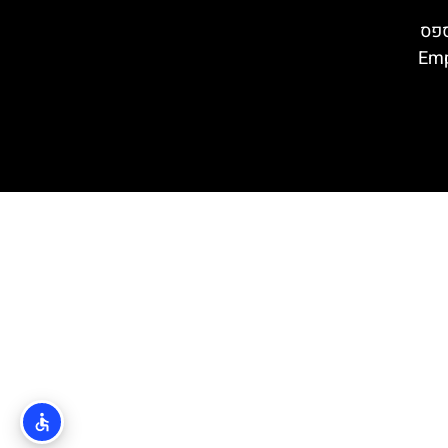
ספס
Empúri