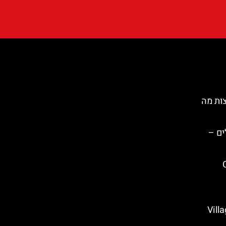
ות מה
ים –
C
Village M