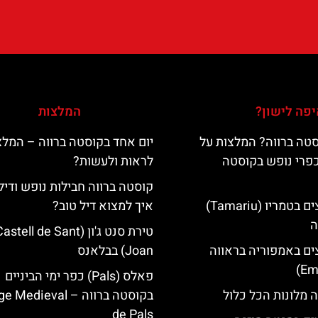
פה לישון?
המלצות
טה ברווה? המלצות על
יום אחד בקוסטה ברווה – המלצ
כפרי נופש בקוסטה
לראות ולעשות?
קוסטה ברווה חבילות נופש ודיל
מלונות מומלצים בטמריו (Tamariu)
איך למצוא דיל טוב?
ה
טירת סנט ג'ון (astell de Sant
ים באמפוריה בראווה
Joan) בבלאנס
פאלס (Pals) כפר ימי הביניים
 מלונות הכל כלול
בקוסטה ברווה – ‪‪edieval
de Pals‬‬