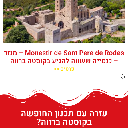
‪‪Monestir de Sant Pere de Rodes‬‬ – מנזר
– כנסייה ששווה להגיע בקוסטה ברווה
פרטים >>
עזרה עם תכנון החופשה
בקוסטה ברווה?