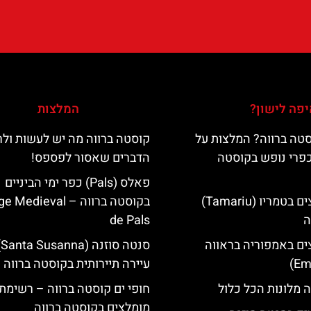
פה לישון?
המלצות
טה ברווה? המלצות על
קוסטה ברווה מה יש לעשות ול
כפרי נופש בקוסטה
הדברים שאסור לפספס!
פאלס (Pals) כפר ימי הביניים
מלונות מומלצים בטמריו (Tamariu)
בקוסטה ברווה – ‪‪edieval
ה
de Pals‬‬
ים באמפוריה בראווה
סנ
עיירה תיירותית בקוסטה ברווה
 מלונות הכל כלול
חופי ים קוסטה ברווה – רשימת
מומלצים בקוסטה ברווה