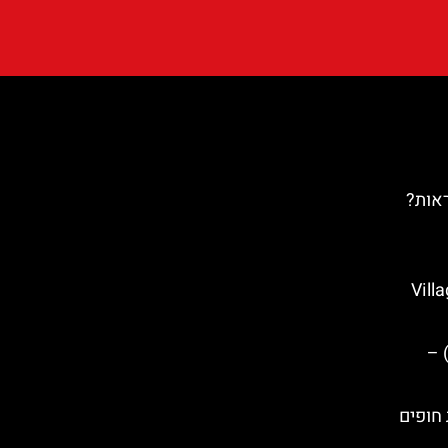
ראות?
Village M
טה סוזנה (Santa Susanna) –
 חופים