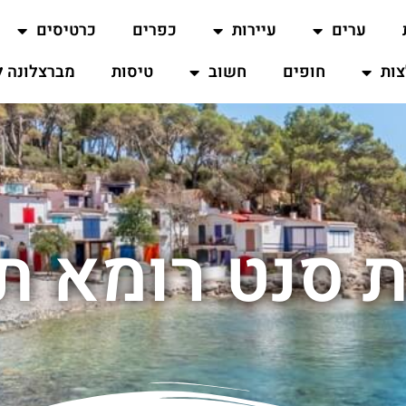
ערים
עיירות
כפרים
כרטיסים
ות
חופים
חשוב
טיסות
מברצלונה ל
ת סנט רומא תי