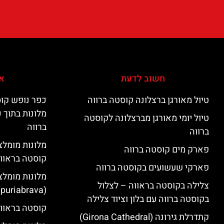
חשוב לדעת
אי
טיול מאורגן ברצלונה קוסטה ברווה
כפר נופש קוס
מלונות בתוך 
טיול יומי מאורגן מברצלונה לקוסטה
ברווה
ברווה
פארק מים קוסטה ברווה
קוסטה בראוו
פארקי שעשועים בקוסטה ברווה
מלונות מומלצ
צלילה בקוסטה בראווה – לצלול
(Empuriabrava)
בקוסטה ברווה עם בלון וציוד צלילה
קוסטה בראווה
קתדרלת גירונה (Girona Cathedral)