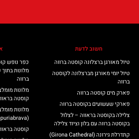
חשוב לדעת
אי
טיול מאורגן ברצלונה קוסטה ברווה
כפר נופש קוס
מלונות בתוך 
טיול יומי מאורגן מברצלונה לקוסטה
ברווה
ברווה
פארק מים קוסטה ברווה
קוסטה בראוו
פארקי שעשועים בקוסטה ברווה
מלונות מומלצ
צלילה בקוסטה בראווה – לצלול
(Empuriabrava)
בקוסטה ברווה עם בלון וציוד צלילה
קוסטה בראווה
קתדרלת גירונה (Girona Cathedral)