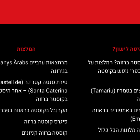
פה לישון?
המלצות
טה ברווה? המלצות על
מרחצאות ערביים nys Àrabs
כפרי נופש בקוסטה
בגירונה
טירת סנטה קטרינה (tell de
מלונות מומלצים בטמריו (Tamariu)
Santa Caterina) – אתר הי
ה
בקוסטה ברווה
ים באמפוריה בראווה
הקרנבל בקוסטה בראווה בפברו
פיגרס קוסטה ברווה
 מלונות הכל כלול
קוסטה ברווה קניונים