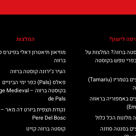
פה לישון?
המלצות
טה ברווה? המלצות על
מוזיאון תיאטרון דאלי בפיגרס 
כפרי נופש בקוסטה
ברווה
העיר ג’ירונה קוסטה ברווה
מלונות מומלצים בטמריו (Tamariu)
פאלס (Pals) כפר ימי הביניים
ה
בקוסטה ברווה – ‪‪edieval
ים באמפוריה בראווה
de Pals‬‬
 מלונות הכל כלול
Pere Del Bosc
ים בסנטה סוזנה
קוסטה ברווה קזינו