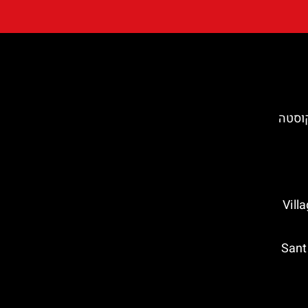
קוסטה
Village M
נקודת תצפית ביורט דה מאר – Sant