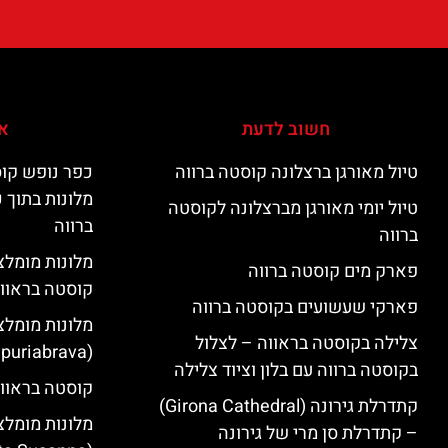
חשוב לדעת
אי
טיול מאורגן ברצלונה קוסטה ברווה
כפר נופש קוס
מלונות בתוך 
טיול יומי מאורגן מברצלונה לקוסטה
ברווה
ברווה
פארק מים קוסטה ברווה
קוסטה בראוו
פארקי שעשועים בקוסטה ברווה
מלונות מומלצ
צלילה בקוסטה בראווה – לצלול
(Empuriabrava)
בקוסטה ברווה עם בלון וציוד צלילה
קוסטה בראווה
קתדרלת גירונה (Girona Cathedral)
מלונות מומלצ
– קתדרלת סן מרי של גירונה