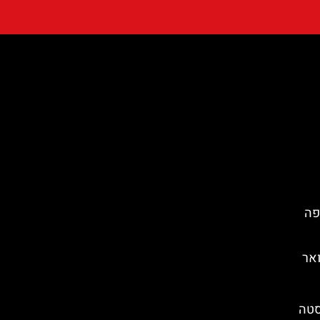
פה
אר
Begur) בקוסטה