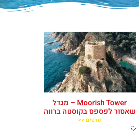
‪‪Moorish Tower‬‬ – מגדל
שאסור לפספס בקוסטה ברווה
פרטים >>