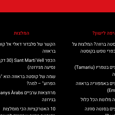
פה לישון?
המלצות
טה ברווה? המלצות על
הקשר של סלבדור דאלי אל קו
כפרי נופש בקוסטה
בראווה
הכפר Martí Vell (30
מלונות מומלצים בטמריו (Tamariu)
נסיעה מגירונה)
ה
שמה של קוסטה בראווה הוא "
ים באמפוריה בראווה
הפרוע" – למה?
מרחצאות ערביים nys Àrabs
 מלונות הכל כלול
בגירונה
ים בסנטה סוזנה
10 האטרקציות הכי מומלצות