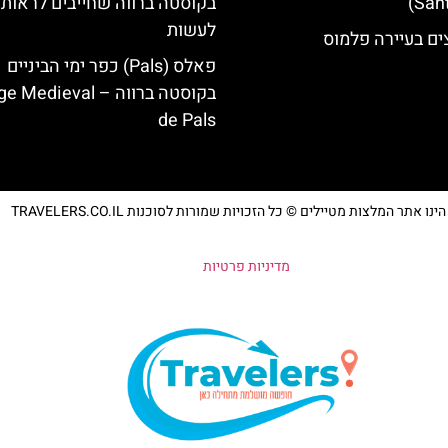
בקוסטה ברווה שחייבים לראות 
לעשות
ים בעיירה פלמוס
פאלס (Pals) כפר ימי הביניים
בקוסטה ברווה – ‪‪edieval
de Pals‬‬
נו אתר המלצות מטיילים © כל הזכויות שמורות לסוכנות TRAVELERS.CO.IL
מדיניות פרטיות