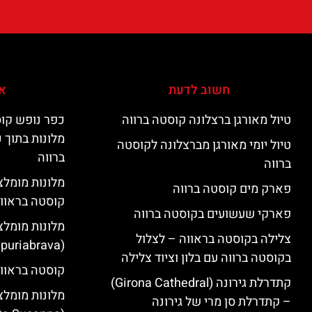
חשוב לדעת
אי
טיול מאורגן ברצלונה קוסטה ברווה
כפר נופש קוס
מלונות בתוך 
טיול יומי מאורגן מברצלונה לקוסטה
ברווה
ברווה
פארק מים קוסטה ברווה
קוסטה בראוו
פארקי שעשועים בקוסטה ברווה
מלונות מומלצ
צלילה בקוסטה בראווה – לצלול
(Empuriabrava)
בקוסטה ברווה עם בלון וציוד צלילה
קוסטה בראווה
קתדרלת גירונה (Girona Cathedral)
מלונות מומלצ
– קתדרלת סן מרי של גירונה