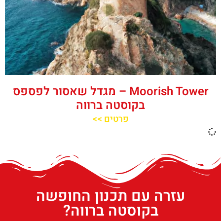
‪‪Moorish Tower‬‬ – מגדל שאסור לפספס
בקוסטה ברווה
פרטים >>
עזרה עם תכנון החופשה
בקוסטה ברווה?