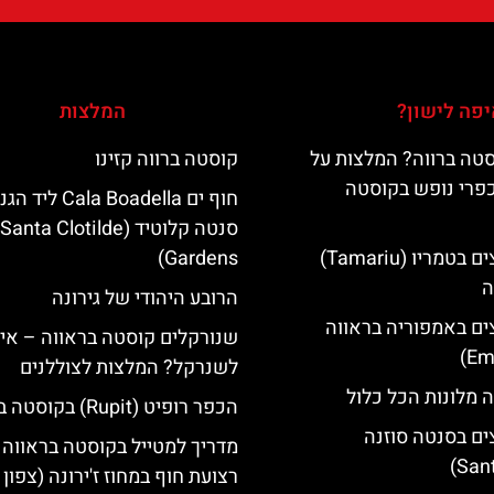
פה לישון?
המלצות
טה ברווה? המלצות על
קוסטה ברווה קזינו
כפרי נופש בקוסטה
חוף ים Cala Boadella ליד
סנטה קלוטיד (Santa Clotilde
מלונות מומלצים בטמריו (Tamariu)
Gardens)
ה
הרובע היהודי של גירונה
ים באמפוריה בראווה
שנורקלים קוסטה בראווה – אי
לשנרקל? המלצות לצוללנים
 מלונות הכל כלול
הכפר רופיט (Rupit) בקוסטה ברווה
ים בסנטה סוזנה
מדריך למטייל בקוסטה בראווה 
רצועת חוף במחוז ז'ירונה (צפון