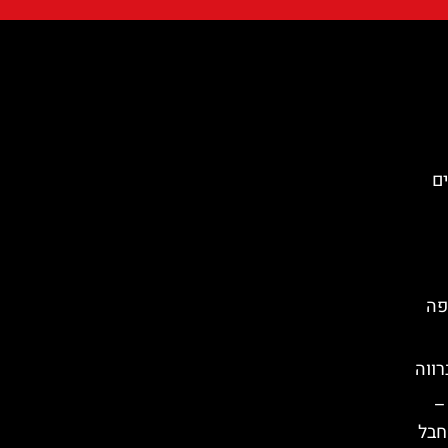
 הגנים
פה
–
 חבל