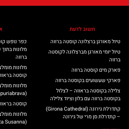
חשוב לדעת
אי
טיול מאורגן ברצלונה קוסטה ברווה
כפר נופש קוס
מלונות בתוך 
טיול יומי מאורגן מברצלונה לקוסטה
ברווה
ברווה
פארק מים קוסטה ברווה
קוסטה בראוו
פארקי שעשועים בקוסטה ברווה
מלונות מומלצ
צלילה בקוסטה בראווה – לצלול
(Empuriabrava)
בקוסטה ברווה עם בלון וציוד צלילה
קוסטה בראווה
קתדרלת גירונה (Girona Cathedral)
מלונות מומלצ
– קתדרלת סן מרי של גירונה
(Santa Susanna)