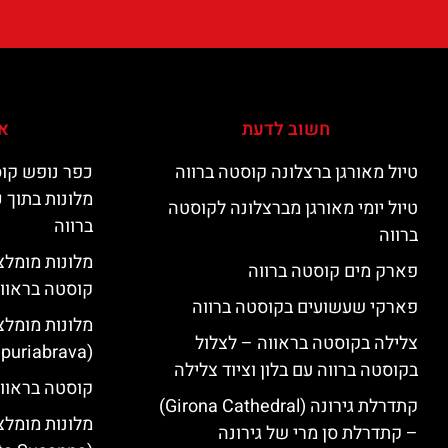
חשוב לדעת
אי
טיול מאורגן ברצלונה קוסטה ברווה
כפר נופש קוס
מלונות בתוך 
טיול יומי מאורגן מברצלונה לקוסטה
ברווה
ברווה
פארק מים קוסטה ברווה
קוסטה בראוו
פארקי שעשועים בקוסטה ברווה
מלונות מומלצ
צלילה בקוסטה בראווה – לצלול
(Empuriabrava)
בקוסטה ברווה עם בלון וציוד צלילה
קוסטה בראווה
קתדרלת גירונה (Girona Cathedral)
מלונות מומלצ
– קתדרלת סן מרי של גירונה