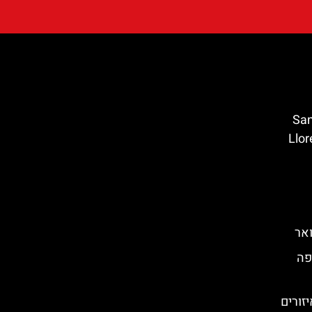
Santa C
 מאר (Lloret de
אר
פה
זורים