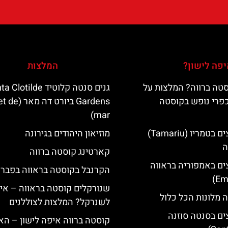
פה לישון?
המלצות
טה ברווה? המלצות על
גנים סנטה קלוטיד lotilde
כפרי נופש בקוסטה
Gardens ביורט דה
mar)
מלונות מומלצים בטמריו (Tamariu)
מוזיאון היהודים בגירונה
ה
קארטינג קוסטה ברווה
ים באמפוריה בראווה
הקרנבל בקוסטה בראווה בפברו
שנורקלים קוסטה בראווה – אי
 מלונות הכל כלול
לשנרקל? המלצות לצוללנים
ים בסנטה סוזנה
קוסטה ברווה איפה לישון – האי