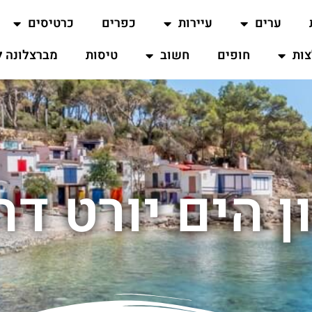
ערים
עיירות
כפרים
כרטיסים
ות
חופים
חשוב
טיסות
מברצלונה ל
ן הים יורט ד