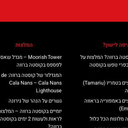
פה לישון?
המלצות
טה ברווה? המלצות על
‪‪Moorish Tower‬‬ – מגדל שא
כפרי נופש בקוסטה
לפספס בקוסטה ברווה
המגדלור של קוס‪‪
מלונות מומלצים בטמריו (Tamariu)
Cala Nans – Cala Nans
ה
Lighthouse‬‬
ים באמפוריה בראווה
גשרים על הנהר של גירונה
יומיים בקוסטה ברווה – המלצו
 מלונות הכל כלול
לראות ולעשות 2 ימים בקוסטה
ברווה?