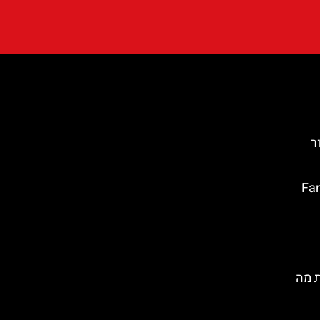
סור
טה ברווה: Far de
ת מה