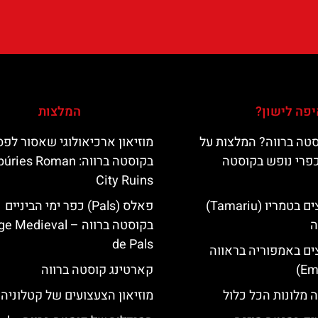
פה לישון?
המלצות
טה ברווה? המלצות על
מוזיאון ארכיאולוגי שאסור לפ
כפרי נופש בקוסטה
בקוסטה ברווה: es Roman
City Ruins
מלונות מומלצים בטמריו (Tamariu)
פאלס (Pals) כפר ימי הביניים
ה
בקוסטה ברווה – ‪‪edieval
de Pals‬‬
ים באמפוריה בראווה
קארטינג קוסטה ברווה
 מלונות הכל כלול
מוזיאון הצעצועים של קטלוניה