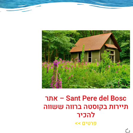
‪‪Sant Pere del Bosc‬‬ – אתר
תיירות בקוסטה ברווה ששווה
להכיר
פרטים >>