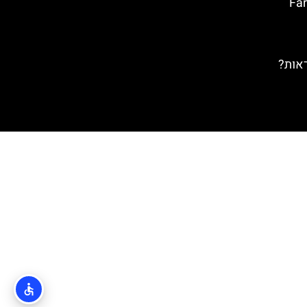
טה ברווה: Far de
ראות?