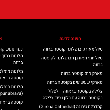
חשוב לדעת
אי
טיול מאורגן ברצלונה קוסטה ברווה
כפר נופש קוס
מלונות בתוך 
טיול יומי מאורגן מברצלונה לקוסטה
ברווה
ברווה
פארק מים קוסטה ברווה
קוסטה בראוו
פארקי שעשועים בקוסטה ברווה
מלונות מומלצ
צלילה בקוסטה בראווה – לצלול
(Empuriabrava)
בקוסטה ברווה עם בלון וציוד צלילה
קוסטה בראווה
קתדרלת גירונה (Girona Cathedral)