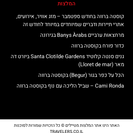
המלצות
קוסטה ברווה בחודש ספטמבר – מזג אוויר, אירועים,
אתרי תיירות ודברים שמיוחדים במיוחד לחודש זה
מרחצאות ערביים Banys Àrabs בגירונה
כדור פורח בקוסטה ברווה
גנים סנטה קלוטיד Santa Clotilde Gardens ביורט דה
מאר (Lloret de mar)
הכל על כפר בגור (Begur) בקוסטה ברווה
‪‪Cami Ronda‬‬ – שביל הליכה עם נוף בקוסטה ברווה
האתר הינו אתר המלצות מטיילים © כל הזכויות שמורות לסוכנות
TRAVELERS.CO.IL