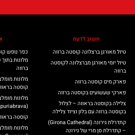
חשוב לדעת
אי
טיול מאורגן ברצלונה קוסטה ברווה
כפר נופש קוס
מלונות בתוך 
טיול יומי מאורגן מברצלונה לקוסטה
ברווה
ברווה
פארק מים קוסטה ברווה
קוסטה בראוו
פארקי שעשועים בקוסטה ברווה
מלונות מומלצ
צלילה בקוסטה בראווה – לצלול
(Empuriabrava)
בקוסטה ברווה עם בלון וציוד צלילה
קוסטה בראווה
קתדרלת גירונה (Girona Cathedral)
מלונות מומלצ
– קתדרלת סן מרי של גירונה