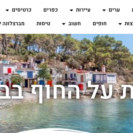
ערים
עיירות
כפרים
כרטיסים
ות
חופים
חשוב
טיסות
מברצלונה ל
ת על החוף בב