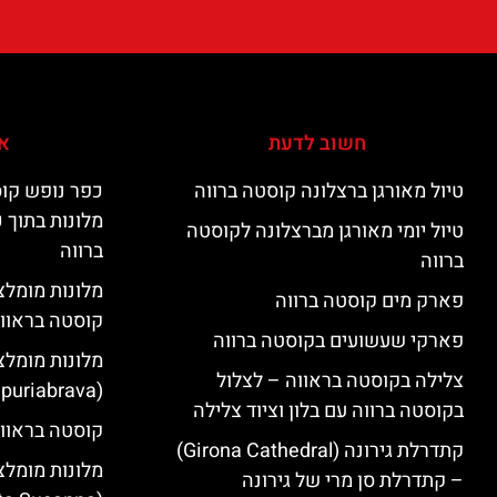
חשוב לדעת
אי
טיול מאורגן ברצלונה קוסטה ברווה
כפר נופש קוס
מלונות בתוך 
טיול יומי מאורגן מברצלונה לקוסטה
ברווה
ברווה
פארק מים קוסטה ברווה
קוסטה בראוו
פארקי שעשועים בקוסטה ברווה
מלונות מומלצ
צלילה בקוסטה בראווה – לצלול
(Empuriabrava)
בקוסטה ברווה עם בלון וציוד צלילה
קוסטה בראווה
קתדרלת גירונה (Girona Cathedral)
מלונות מומלצ
– קתדרלת סן מרי של גירונה