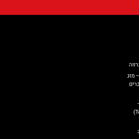
 מזג
ברים
העיירה הציורית (Tossa de Mar)