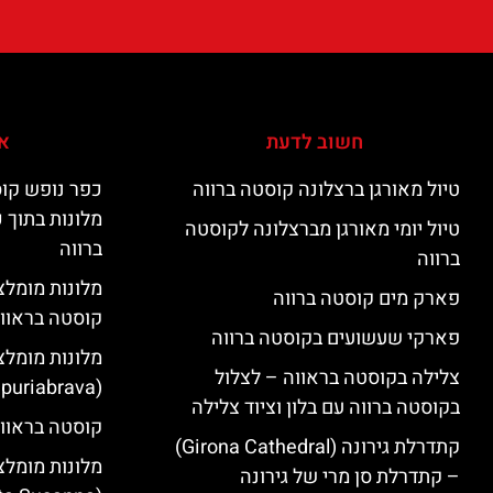
חשוב לדעת
אי
טיול מאורגן ברצלונה קוסטה ברווה
כפר נופש קוס
מלונות בתוך 
טיול יומי מאורגן מברצלונה לקוסטה
ברווה
ברווה
פארק מים קוסטה ברווה
קוסטה בראוו
פארקי שעשועים בקוסטה ברווה
מלונות מומלצ
צלילה בקוסטה בראווה – לצלול
(Empuriabrava)
בקוסטה ברווה עם בלון וציוד צלילה
קוסטה בראווה
קתדרלת גירונה (Girona Cathedral)
מלונות מומלצ
– קתדרלת סן מרי של גירונה