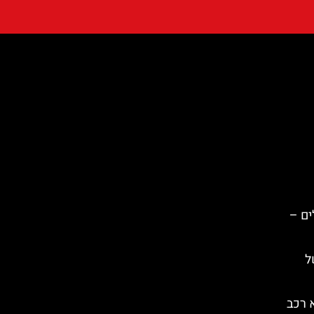
ים –
ל
 רכב