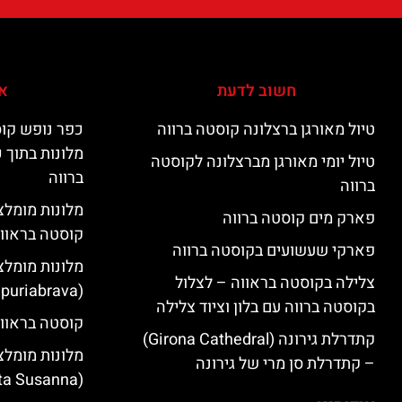
חשוב לדעת
אי
טיול מאורגן ברצלונה קוסטה ברווה
כפר נופש קוס
מלונות בתוך 
טיול יומי מאורגן מברצלונה לקוסטה
ברווה
ברווה
פארק מים קוסטה ברווה
קוסטה בראוו
פארקי שעשועים בקוסטה ברווה
מלונות מומלצ
צלילה בקוסטה בראווה – לצלול
(Empuriabrava)
בקוסטה ברווה עם בלון וציוד צלילה
קוסטה בראווה
קתדרלת גירונה (Girona Cathedral)
מלונות מומלצ
– קתדרלת סן מרי של גירונה
(Santa Susanna)