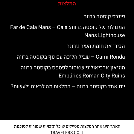
המלצות
פיגרס קוסטה ברווה
המגדלור של קוסטה ברווה: ‪‪Far de Cala Nans – Cala
Nans Lighthouse‬‬
הכירו את חומת העיר גירונה
‪‪Cami Ronda‬‬ – שביל הליכה עם נוף בקוסטה ברווה
מוזיאון ארכיאולוגי שאסור לפספס בקוסטה ברווה:
Empúries Roman City Ruins
יום אחד בקוסטה ברווה – המלצות מה לראות ולעשות?
האתר הינו אתר המלצות מטיילים © כל הזכויות שמורות לסוכנות
TRAVELERS.CO.IL