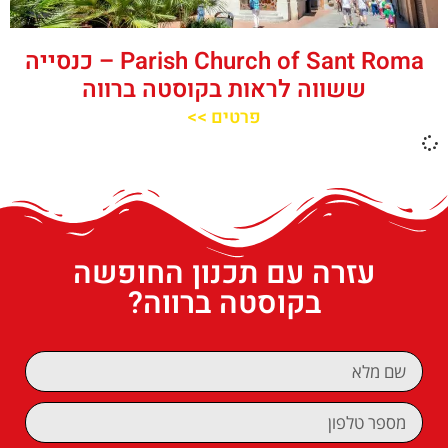
‪‪Parish Church of Sant Roma‬‬ – כנסייה
ששווה לראות בקוסטה ברווה
פרטים >>
עזרה עם תכנון החופשה
בקוסטה ברווה?