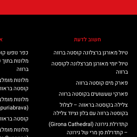
חשוב לדעת
אי
טיול מאורגן ברצלונה קוסטה ברווה
כפר נופש קוס
מלונות בתוך 
טיול יומי מאורגן מברצלונה לקוסטה
ברווה
ברווה
פארק מים קוסטה ברווה
קוסטה בראוו
פארקי שעשועים בקוסטה ברווה
מלונות מומלצ
צלילה בקוסטה בראווה – לצלול
(Empuriabrava)
בקוסטה ברווה עם בלון וציוד צלילה
קוסטה בראווה
קתדרלת גירונה (Girona Cathedral)
מלונות מומלצ
– קתדרלת סן מרי של גירונה