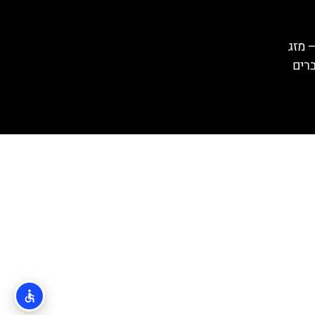
 מזג
ברים