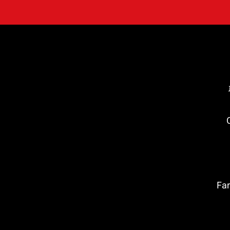
C
טה ברווה: Far de