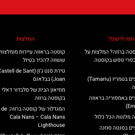
פה לישון?
המלצות
טה ברווה? המלצות על
קוסטה בראווה עיירות מומלצות
כפרי נופש בקוסטה
ששווה להכיר בטיול
טירת סנט ג'ון (astell de Sant
מלונות מומלצים בטמריו (Tamariu)
Joan) בבלאנס
ה
מוזיאון הבית של סלבדור דאלי
ים באמפוריה בראווה
בקוסטה ברווה
המגדלור של קוס‪‪
 מלונות הכל כלול
Cala Nans – Cala Nans
Lighthouse‬‬
ים בסנטה סוזנה