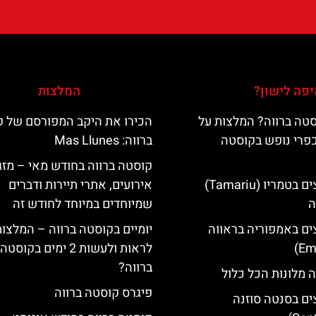
פה לישון?
המלצות
טה ברווה? המלצות על
הכירו את היקב המפורסם של 
כפרי נופש בקוסטה
ברווה: ‪‪Mas Llunes‬‬
קוסטה ברווה בחודש מאי – מזג 
מלונות מומלצים בטמריו (Tamariu)
אירועים, אתרי תיירות ודברים
ה
שמיוחדים במיוחד לחודש זה
ים באמפוריה בראווה
יומיים בקוסטה ברווה – המלצו
לראות ולעשות 2 ימים בקוסטה
ברווה?
 מלונות הכל כלול
פיגרס קוסטה ברווה
ים בסנטה סוזנה