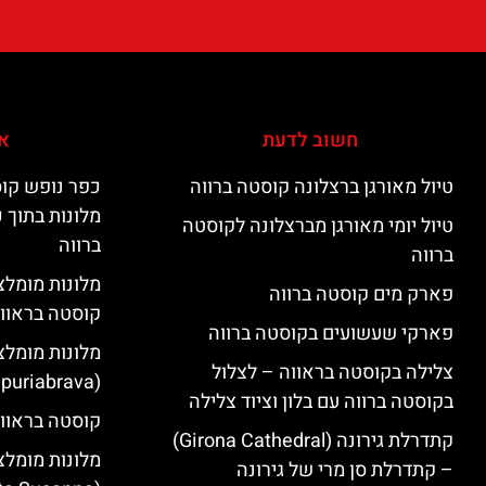
חשוב לדעת
אי
טיול מאורגן ברצלונה קוסטה ברווה
כפר נופש קוס
מלונות בתוך 
טיול יומי מאורגן מברצלונה לקוסטה
ברווה
ברווה
פארק מים קוסטה ברווה
קוסטה בראוו
פארקי שעשועים בקוסטה ברווה
מלונות מומלצ
צלילה בקוסטה בראווה – לצלול
(Empuriabrava)
בקוסטה ברווה עם בלון וציוד צלילה
קוסטה בראווה
קתדרלת גירונה (Girona Cathedral)
מלונות מומלצ
– קתדרלת סן מרי של גירונה