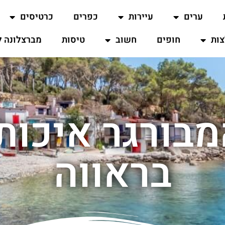
ערים
עיירות
כפרים
כרטיסים
ות
חופים
חשוב
טיסות
מברצלונה ל
בורגר איכות
בראווה