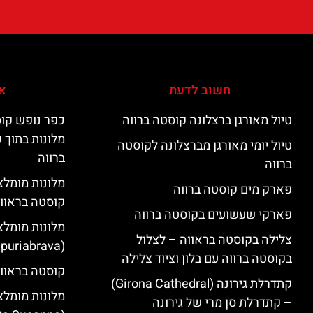
חשוב לדעת
אי
טיול מאורגן ברצלונה קוסטה ברווה
כפר נופש קוס
מלונות בתוך 
טיול יומי מאורגן מברצלונה לקוסטה
ברווה
ברווה
פארק מים קוסטה ברווה
קוסטה בראוו
פארקי שעשועים בקוסטה ברווה
מלונות מומלצ
צלילה בקוסטה בראווה – לצלול
(Empuriabrava)
בקוסטה ברווה עם בלון וציוד צלילה
קוסטה בראווה
קתדרלת גירונה (Girona Cathedral)
מלונות מומלצ
– קתדרלת סן מרי של גירונה