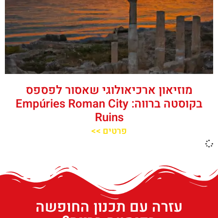
מוזיאון ארכיאולוגי שאסור לפספס
בקוסטה ברווה: Empúries Roman City
Ruins
פרטים >>
עזרה עם תכנון החופשה