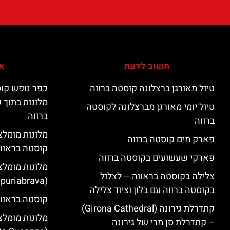
חשוב לדעת
אי
טיול מאורגן ברצלונה קוסטה ברווה
כפר נופש קוס
מלונות בתוך 
טיול יומי מאורגן מברצלונה לקוסטה
ברווה
ברווה
פארק מים קוסטה ברווה
קוסטה בראוו
פארקי שעשועים בקוסטה ברווה
מלונות מומלצ
צלילה בקוסטה בראווה – לצלול
(Empuriabrava)
בקוסטה ברווה עם בלון וציוד צלילה
קוסטה בראווה
קתדרלת גירונה (Girona Cathedral)
מלונות מומלצ
– קתדרלת סן מרי של גירונה