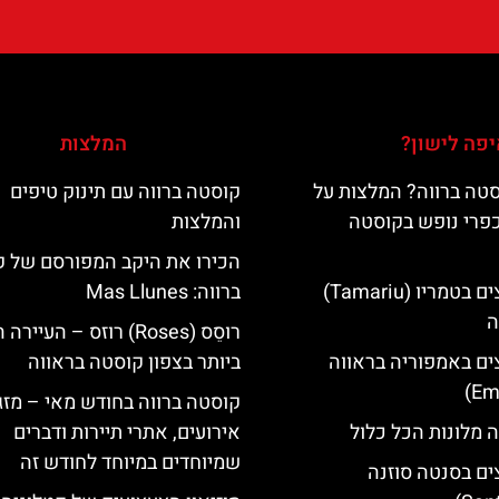
פה לישון?
המלצות
טה ברווה? המלצות על
קוסטה ברווה עם תינוק טיפים
כפרי נופש בקוסטה
והמלצות
הכירו את היקב המפורסם של 
מלונות מומלצים בטמריו (Tamariu)
ברווה: ‪‪Mas Llunes‬‬
ה
רוסֵס (Roses) רוזס – העיי
ים באמפוריה בראווה
ביותר בצפון קוסטה בראווה
קוסטה ברווה בחודש מאי – מזג 
 מלונות הכל כלול
אירועים, אתרי תיירות ודברים
שמיוחדים במיוחד לחודש זה
ים בסנטה סוזנה