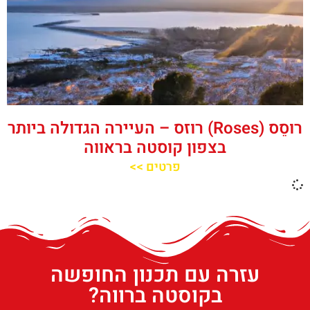
רוסֵס (Roses) רוזס – העיירה הגדולה ביותר
בצפון קוסטה בראווה
פרטים >>
עזרה עם תכנון החופשה
בקוסטה ברווה?