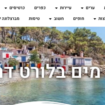
ערים
עיירות
כפרים
כרטיסים
ות
חופים
חשוב
טיסות
מברצלונה ל
מים בלורט דה