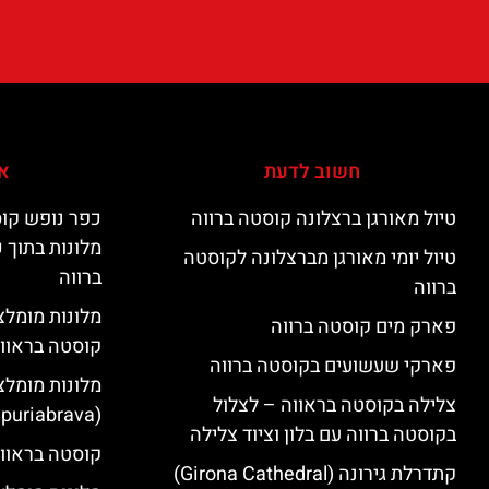
חשוב לדעת
אי
טיול מאורגן ברצלונה קוסטה ברווה
כפר נופש קוס
מלונות בתוך 
טיול יומי מאורגן מברצלונה לקוסטה
ברווה
ברווה
פארק מים קוסטה ברווה
קוסטה בראוו
פארקי שעשועים בקוסטה ברווה
מלונות מומלצ
צלילה בקוסטה בראווה – לצלול
(Empuriabrava)
בקוסטה ברווה עם בלון וציוד צלילה
קוסטה בראווה
קתדרלת גירונה (Girona Cathedral)