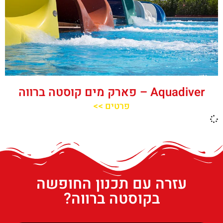
‪‪Aquadiver‬‬ – פארק מים קוסטה ברווה
פרטים >>
עזרה עם תכנון החופשה
בקוסטה ברווה?