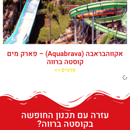
אקווהבראבה (Aquabrava) – פארק מים
קוסטה ברווה
פרטים >>
עזרה עם תכנון החופשה
בקוסטה ברווה?