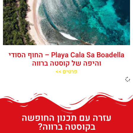
‪‪Playa Cala Sa Boadella‬‬ – החוף הסודי
והיפה של קוסטה ברווה
פרטים >>
עזרה עם תכנון החופשה
בקוסטה ברווה?