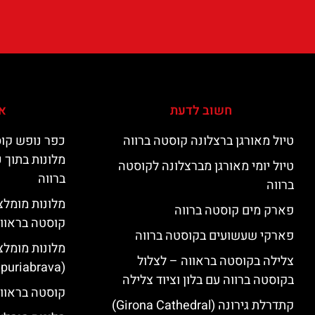
חשוב לדעת
אי
טיול מאורגן ברצלונה קוסטה ברווה
כפר נופש קוס
מלונות בתוך 
טיול יומי מאורגן מברצלונה לקוסטה
ברווה
ברווה
פארק מים קוסטה ברווה
קוסטה בראוו
פארקי שעשועים בקוסטה ברווה
מלונות מומלצ
צלילה בקוסטה בראווה – לצלול
(Empuriabrava)
בקוסטה ברווה עם בלון וציוד צלילה
קוסטה בראווה
קתדרלת גירונה (Girona Cathedral)