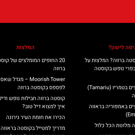
פה לישון?
המלצות
טה ברווה? המלצות על
20 החופים המומלצים של קוס
כפרי נופש בקוסטה
ברווה
‪‪Moorish Tower‬‬ – מגדל שא
מלונות מומלצים בטמריו (Tamariu)
לפספס בקוסטה ברווה
ה
קוסטה ברווה חבילות נופש ודיל
ים באמפוריה בראווה
איך למצוא דיל טוב?
הכירו את חומת העיר גירונה
 מלונות הכל כלול
מדריך למטייל בקוסטה בראווה 