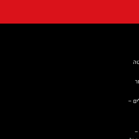
טה
סור
ים –
–