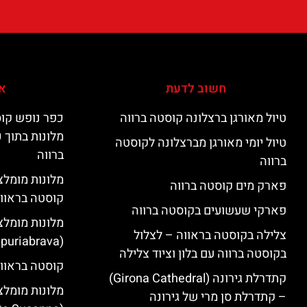
חשוב לדעת
אי
טיול מאורגן ברצלונה קוסטה ברווה
כפר נופש קוס
מלונות בתוך 
טיול יומי מאורגן מברצלונה לקוסטה
ברווה
ברווה
פארק מים קוסטה ברווה
קוסטה בראוו
פארקי שעשועים בקוסטה ברווה
מלונות מומלצ
צלילה בקוסטה בראווה – לצלול
(Empuriabrava)
בקוסטה ברווה עם בלון וציוד צלילה
קוסטה בראווה
קתדרלת גירונה (Girona Cathedral)
מלונות מומלצ
– קתדרלת סן מרי של גירונה