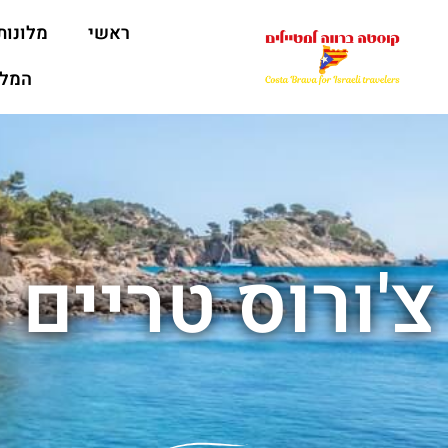
ראשי
מלונות
המלצ
צ'ורוס טריים