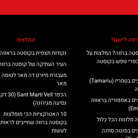
פה לישון?
המלצות
טה ברווה? המלצות על
נקודות תצפית בקוסטה בראווה
כפרי נופש בקוסטה
העיר העתיקה של קוסטה ברווה
מעבורת מיורט דה מאר לטוסה 
מלונות מומלצים בטמריו (Tamariu)
מאר
ה
הכפר Martí Vell (30
ים באמפוריה בראווה
נסיעה מגירונה)
10 האטרקציות הכי מומלצות
 מלונות הכל כלול
בקוסטה ברווה שחייבים לראות 
ים בסנטה סוזנה
לעשות