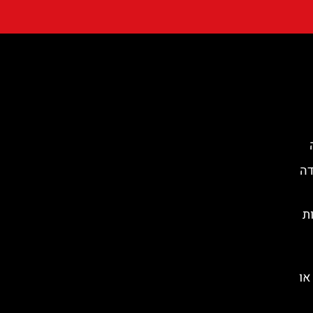
דה
Sant  דקות
או