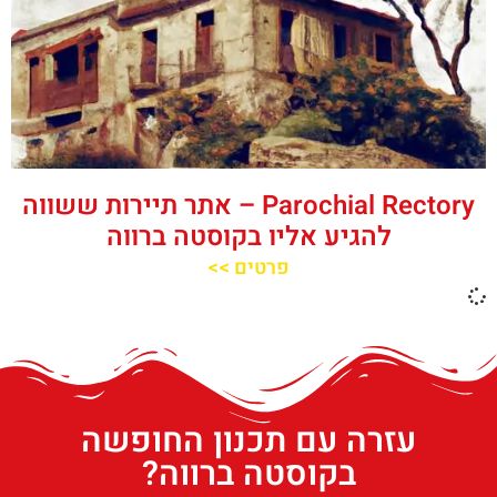
‪‪Parochial Rectory‬‬ – אתר תיירות ששווה
להגיע אליו בקוסטה ברווה
פרטים >>
עזרה עם תכנון החופשה
בקוסטה ברווה?