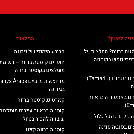
פה לישון?
המלצות
טה ברווה? המלצות על
הרובע היהודי של גירונה
כפרי נופש בקוסטה
חופי ים קוסטה ברווה – רשימת
מומלצים בקוסטה ברווה
מלונות מומלצים בטמריו (Tamariu)
מרחצאות ערביים nys Àrabs
ה
בגירונה
ים באמפוריה בראווה
קארטינג קוסטה ברווה
קוסטה בראווה עיירות מומלצות
 מלונות הכל כלול
ששווה להכיר בטיול
ים בסנטה סוזנה
קוסטה ברווה קזינו