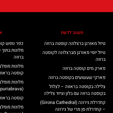
חשוב לדעת
אי
טיול מאורגן ברצלונה קוסטה ברווה
כפר נופש קוס
מלונות בתוך 
טיול יומי מאורגן מברצלונה לקוסטה
ברווה
ברווה
פארק מים קוסטה ברווה
קוסטה בראוו
פארקי שעשועים בקוסטה ברווה
מלונות מומלצ
צלילה בקוסטה בראווה – לצלול
(Empuriabrava)
בקוסטה ברווה עם בלון וציוד צלילה
קוסטה בראווה
קתדרלת גירונה (Girona Cathedral)
מלונות מומלצ
– קתדרלת סן מרי של גירונה