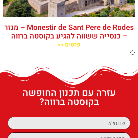
‪‪Monestir de Sant Pere de Rodes‬‬ – מנזר
– כנסייה ששווה להגיע בקוסטה ברווה
פרטים >>
עזרה עם תכנון החופשה
בקוסטה ברווה?