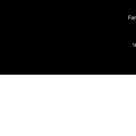
טה ברווה: Far de
סור