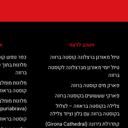
חשוב לדעת
אי
טיול מאורגן ברצלונה קוסטה ברווה
כפר נופש קוס
מלונות בתוך 
טיול יומי מאורגן מברצלונה לקוסטה
ברווה
ברווה
פארק מים קוסטה ברווה
קוסטה בראוו
פארקי שעשועים בקוסטה ברווה
מלונות מומלצ
צלילה בקוסטה בראווה – לצלול
(Empuriabrava)
בקוסטה ברווה עם בלון וציוד צלילה
קוסטה בראווה
קתדרלת גירונה (Girona Cathedral)