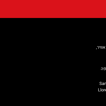
וויר,
פה
Santa C
 מאר (Lloret de