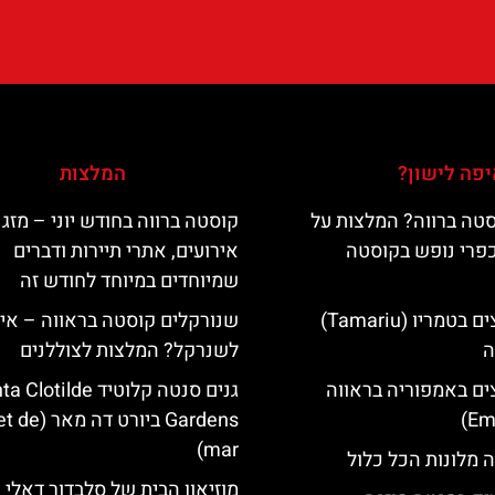
פה לישון?
המלצות
טה ברווה? המלצות על
קוסטה ברווה בחודש יוני – מזג א
כפרי נופש בקוסטה
אירועים, אתרי תיירות ודברים
שמיוחדים במיוחד לחודש זה
מלונות מומלצים בטמריו (Tamariu)
שנורקלים קוסטה בראווה – אי
ה
לשנרקל? המלצות לצוללנים
ים באמפוריה בראווה
גנים סנטה קלוטיד lotilde
Gardens ביורט דה
mar)
 מלונות הכל כלול
מוזיאון הבית של סלבדור דאלי