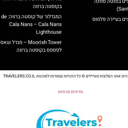
ים בסנטה סוזנה
בקוסטה ברווה
המגדלור של קוס‪‪
ים בעיירה פלמוס
Cala Nans – Cala Nans
Lighthouse‬‬
‪‪Moorish Tower‬‬ – מגדל שא
לפספס בקוסטה ברווה
נו אתר המלצות מטיילים © כל הזכויות שמורות לסוכנות TRAVELERS.CO.IL
מדיניות פרטיות