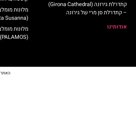
קתדרלת גירונה (Girona Cathedral)
מלונות מומלצ
– קתדרלת סן מרי של גירונה
(Santa Susanna)
אודותינו
מלונות מומלצ
(PALAMOS)
האתר הי