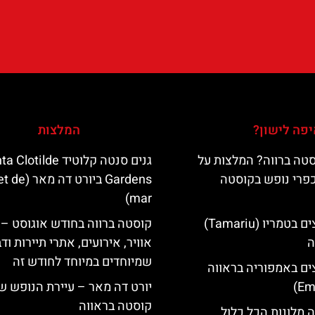
פה לישון?
המלצות
טה ברווה? המלצות על
גנים סנטה קלוטיד lotilde
כפרי נופש בקוסטה
Gardens ביורט דה
mar)
מלונות מומלצים בטמריו (Tamariu)
קוסטה ברווה בחודש אוגוסט – 
ה
אוויר, אירועים, אתרי תיירות וד
שמיוחדים במיוחד לחודש זה
ים באמפוריה בראווה
יורט דה מאר – עיירת הנופש ש
קוסטה בראווה
 מלונות הכל כלול