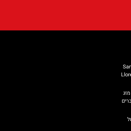
Santa C
 מאר (Lloret de
מזג
ברים
ל