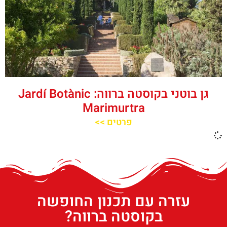
גן בוטני בקוסטה ברווה: ‪‪Jardí Botànic
Marimurtra‬‬
פרטים >>
עזרה עם תכנון החופשה
בקוסטה ברווה?