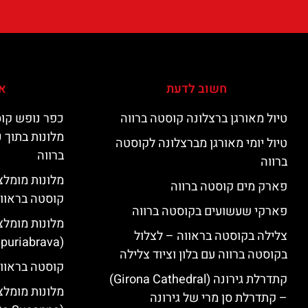
חשוב לדעת
אי
טיול מאורגן ברצלונה קוסטה ברווה
כפר נופש קוס
מלונות בתוך 
טיול יומי מאורגן מברצלונה לקוסטה
ברווה
ברווה
פארק מים קוסטה ברווה
קוסטה בראוו
פארקי שעשועים בקוסטה ברווה
מלונות מומלצ
צלילה בקוסטה בראווה – לצלול
(Empuriabrava)
בקוסטה ברווה עם בלון וציוד צלילה
קוסטה בראווה
קתדרלת גירונה (Girona Cathedral)
מלונות מומלצ
– קתדרלת סן מרי של גירונה